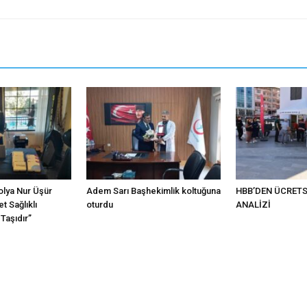
olya Nur Üşür
Adem Sarı Başhekimlik koltuğuna
HBB’DEN ÜCRET
t Sağlıklı
oturdu
ANALİZİ
Taşıdır”