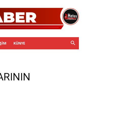
IŞIM
KÜNYE
ARININ