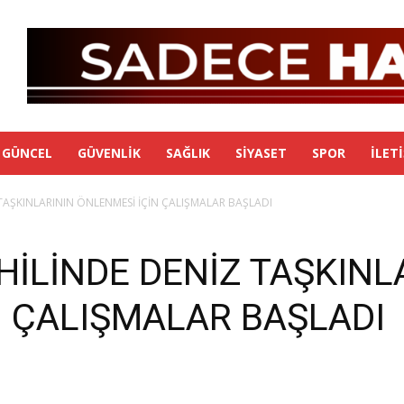
GÜNCEL
GÜVENLIK
SAĞLIK
SIYASET
SPOR
İLET
TAŞKINLARININ ÖNLENMESİ İÇİN ÇALIŞMALAR BAŞLADI
İLİNDE DENİZ TAŞKINL
N ÇALIŞMALAR BAŞLADI