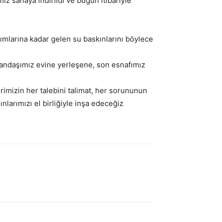
z sahaya indirildi ve bugün itibariyle
ısımlarına kadar gelen su baskınlarını böylece
tandaşımız evine yerleşene, son esnafımız
mizin her talebini talimat, her sorununun
nlarımızı el birliğiyle inşa edeceğiz