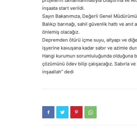
projelerin tamamlanmasıyla Ulaştırma ve Alt
inşaata start verildi.
Sayın Bakanımıza, Değerli Genel Müdürümüze
Balıkçı barınağı, sahil güvenlik hattı ve anı
önlemiş olacağız.
Depremden ötürü içme suyu, altyapı ve diğe
işyerine kavuşana kadar sabır ve azimle d
Hangi kurumun sorumluluğunda olduğuna bakm
çözümünü ödev bilip çalışacağız. Sabırla ve 
inşaallah” dedi