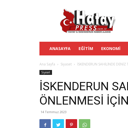
Hatay
Press
ANASAYFA
EĞITIM
EKONOMI
Ana Sayfa
Siyaset
İSKENDERUN SAHİLİNDE DENİZ 
Siyaset
İSKENDERUN SAH
ÖNLENMESİ İÇİ
14 Temmuz 2023