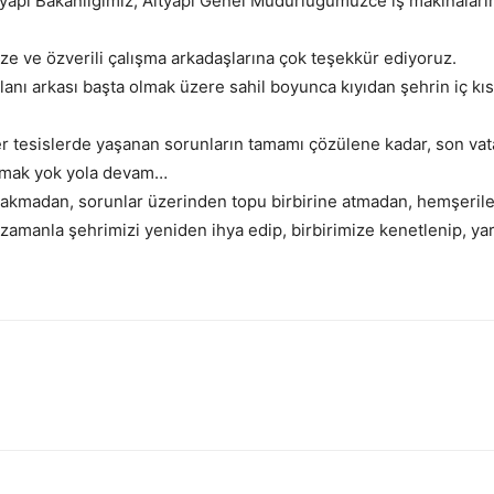
yapı Bakanlığımız, Altyapı Genel Müdürlüğümüzce iş makinalarımı
 ve özverili çalışma arkadaşlarına çok teşekkür ediyoruz.
t alanı arkası başta olmak üzere sahil boyunca kıyıdan şehrin iç k
r tesislerde yaşanan sorunların tamamı çözülene kadar, son va
urmak yok yola devam…
adan, sorunlar üzerinden topu birbirine atmadan, hemşerileri
zamanla şehrimizi yeniden ihya edip, birbirimize kenetlenip, yarı