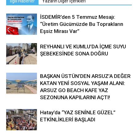
İlgili Haberler
Yazarın Diğer İçerikleri
İSDEMİR’den 5 Temmuz Mesajı:
“Üretim Gücümüzde Bu Toprakların
Eşsiz Mirası Var”
REYHANLI VE KUMLU’DA İÇME SUYU
ŞEBEKESİNDE SONA DOĞRU
BAŞKAN ÜSTÜN’DEN ARSUZ’A DEĞER
KATAN YENİ SOSYAL YAŞAM ALANI:
ARSUZ GO BEACH KAFE YAZ
SEZONUNA KAPILARINI AÇTI!
Hatay’da “YAZ SENİNLE GÜZEL”
ETKİNLİKLERİ BAŞLADI