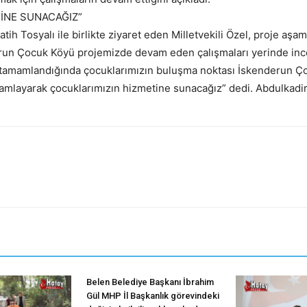
TİNE SUNACAĞIZ”
h Tosyalı ile birlikte ziyaret eden Milletvekili Özel, proje aşama
derun Çocuk Köyü projemizde devam eden çalışmaları yerinde inc
z tamamlandığında çocuklarımızın buluşma noktası İskenderun Ço
amlayarak çocuklarımızın hizmetine sunacağız” dedi. Abdulkadi
Belen Belediye Başkanı İbrahim
Gül MHP İl Başkanlık görevindeki