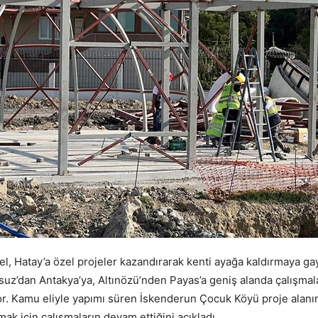
zel, Hatay’a özel projeler kazandırarak kenti ayağa kaldırmaya ga
Arsuz’dan Antakya’ya, Altınözü’nden Payas’a geniş alanda çalışma
or. Kamu eliyle yapımı süren İskenderun Çocuk Köyü proje alanını
ak için çalışmaların devam ettiğini açıkladı.