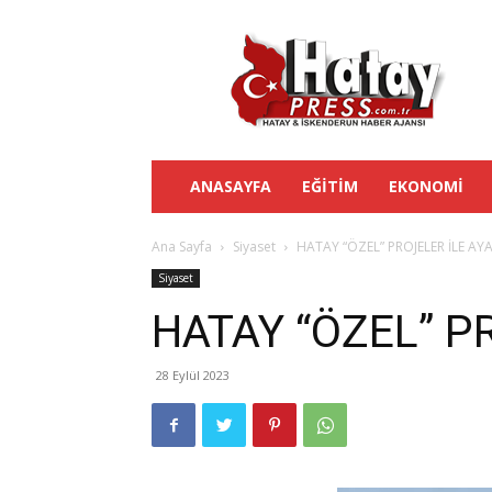
Hatay
Press
ANASAYFA
EĞITIM
EKONOMI
Ana Sayfa
Siyaset
HATAY “ÖZEL” PROJELER İLE AY
Siyaset
HATAY “ÖZEL” P
28 Eylül 2023