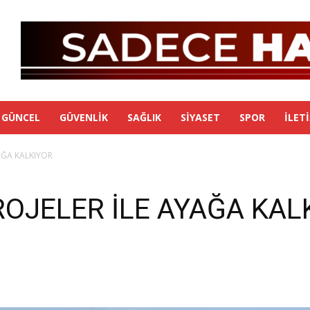
GÜNCEL
GÜVENLIK
SAĞLIK
SIYASET
SPOR
İLET
AĞA KALKIYOR
ROJELER İLE AYAĞA KAL