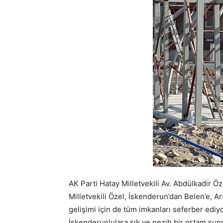
AK Parti Hatay Milletvekili Av. Abdülkadir Ö
Milletvekili Özel, İskenderun’dan Belen’e, 
gelişimi için de tüm imkanları seferber ediy
İskenderunlulara şık ve nezih bir ortam sunm