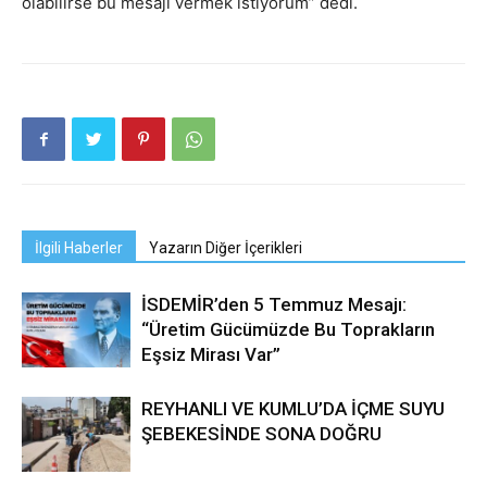
olabilirse bu mesajı vermek istiyorum” dedi.
İlgili Haberler
Yazarın Diğer İçerikleri
İSDEMİR’den 5 Temmuz Mesajı:
“Üretim Gücümüzde Bu Toprakların
Eşsiz Mirası Var”
REYHANLI VE KUMLU’DA İÇME SUYU
ŞEBEKESİNDE SONA DOĞRU