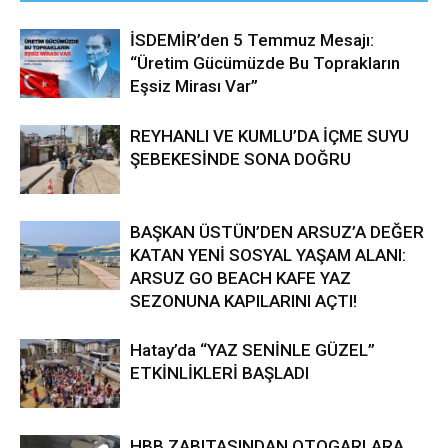
İSDEMİR’den 5 Temmuz Mesajı:
“Üretim Gücümüzde Bu Toprakların
Eşsiz Mirası Var”
REYHANLI VE KUMLU’DA İÇME SUYU
ŞEBEKESİNDE SONA DOĞRU
BAŞKAN ÜSTÜN’DEN ARSUZ’A DEĞER
KATAN YENİ SOSYAL YAŞAM ALANI:
ARSUZ GO BEACH KAFE YAZ
SEZONUNA KAPILARINI AÇTI!
Hatay’da “YAZ SENİNLE GÜZEL”
ETKİNLİKLERİ BAŞLADI
HBB ZABITASINDAN OTOGARLARA