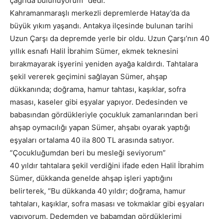
çağrıda bulunuyorum” dedi.
Kahramanmaraşlı merkezli depremlerde Hatay’da da
büyük yıkım yaşandı. Antakya ilçesinde bulunan tarihi
Uzun Çarşı da depremde yerle bir oldu. Uzun Çarşı’nın 40
yıllık esnafı Halil İbrahim Sümer, ekmek teknesini
bırakmayarak işyerini yeniden ayağa kaldırdı. Tahtalara
şekil vererek geçimini sağlayan Sümer, ahşap
dükkanında; doğrama, hamur tahtası, kaşıklar, sofra
masası, kaseler gibi eşyalar yapıyor. Dedesinden ve
babasından gördükleriyle çocukluk zamanlarından beri
ahşap oymacılığı yapan Sümer, ahşabı oyarak yaptığı
eşyaları ortalama 40 ila 800 TL arasında satıyor.
“Çocukluğumdan beri bu mesleği seviyorum”
40 yıldır tahtalara şekil verdiğini ifade eden Halil İbrahim
Sümer, dükkanda genelde ahşap işleri yaptığını
belirterek, “Bu dükkanda 40 yıldır; doğrama, hamur
tahtaları, kaşıklar, sofra masası ve tokmaklar gibi eşyaları
yapıyorum. Dedemden ve babamdan gördüklerimi