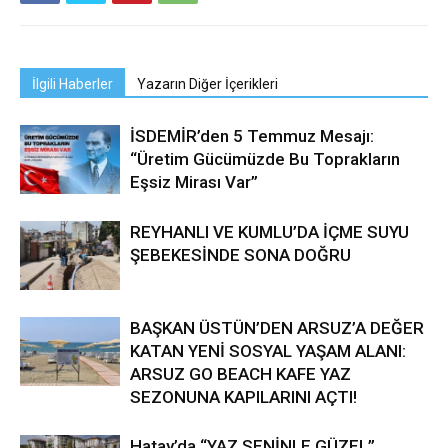
İlgili Haberler
Yazarın Diğer İçerikleri
İSDEMİR’den 5 Temmuz Mesajı:
“Üretim Gücümüzde Bu Toprakların
Eşsiz Mirası Var”
REYHANLI VE KUMLU’DA İÇME SUYU
ŞEBEKESİNDE SONA DOĞRU
BAŞKAN ÜSTÜN’DEN ARSUZ’A DEĞER
KATAN YENİ SOSYAL YAŞAM ALANI:
ARSUZ GO BEACH KAFE YAZ
SEZONUNA KAPILARINI AÇTI!
Hatay’da “YAZ SENİNLE GÜZEL”