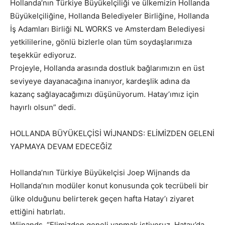
Hollanda’nın Türkiye Büyükelçiliği ve ülkemizin Hollanda
Büyükelçiliğine, Hollanda Belediyeler Birliğine, Hollanda
İş Adamları Birliği NL WORKS ve Amsterdam Belediyesi
yetkililerine, gönlü bizlerle olan tüm soydaşlarımıza
teşekkür ediyoruz.
Projeyle, Hollanda arasında dostluk bağlarımızın en üst
seviyeye dayanacağına inanıyor, kardeşlik adına da
kazanç sağlayacağımızı düşünüyorum. Hatay’ımız için
hayırlı olsun” dedi.
HOLLANDA BÜYÜKELÇİSİ WİJNANDS: ELİMİZDEN GELENİ
YAPMAYA DEVAM EDECEĞİZ
Hollanda’nın Türkiye Büyükelçisi Joep Wijnands da
Hollanda’nın modüler konut konusunda çok tecrübeli bir
ülke olduğunu belirterek geçen hafta Hatay’ı ziyaret
ettiğini hatırlatı.
Wijnands, ‘’Elimizden geneli yapmak istiyoruz. Hatay’da