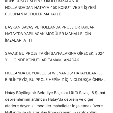
KONSORSİYUM PROTOKOLÜ İMZALANDI.
HOLLANDA’DAN HATAY’A 450 KONUT VE 84 İŞYERİ
BULUNAN MODÜLER MAHALLE
BAŞKAN SAVAŞ VE HOLLANDA PROJE ORTAKLARI
HATAY’DA YAPILACAK MODÜLER MAHALLE İÇİN
İMZALARI ATTI
SAVAŞ: BU PROJE TARİH SAYFALARINA GİRECEK. 2024
YILI İÇİNDE KONUTLAR TAMAMLANACAK
HOLLANDA BÜYÜKELÇİSİ WİJNANDS: HATAYLILAR İLE
BİRLİKTEYİZ, BU PROJE HEPİMİZ İÇİN OLDUKÇA ÖNEMLİ.
Hatay Büyükşehir Belediye Başkanı Lütfü Savaş, 6 Şubat
depremlerinin ardından Hatay’da deprem ve diğer
afetlere dayanıklı modüler mahalleler inşa etmek üzere
Hollanda ile oluşturulan Konsorsiyumun protokolünü