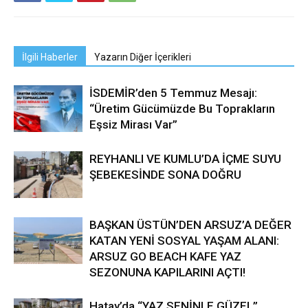
İlgili Haberler
Yazarın Diğer İçerikleri
İSDEMİR’den 5 Temmuz Mesajı:
“Üretim Gücümüzde Bu Toprakların
Eşsiz Mirası Var”
REYHANLI VE KUMLU’DA İÇME SUYU
ŞEBEKESİNDE SONA DOĞRU
BAŞKAN ÜSTÜN’DEN ARSUZ’A DEĞER
KATAN YENİ SOSYAL YAŞAM ALANI:
ARSUZ GO BEACH KAFE YAZ
SEZONUNA KAPILARINI AÇTI!
Hatay’da “YAZ SENİNLE GÜZEL”