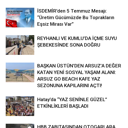
İSDEMİR’den 5 Temmuz Mesajı:
“Üretim Gücümüzde Bu Toprakların
Eşsiz Mirası Var”
REYHANLI VE KUMLU’DA İÇME SUYU
ŞEBEKESİNDE SONA DOĞRU
BAŞKAN ÜSTÜN’DEN ARSUZ’A DEĞER
KATAN YENİ SOSYAL YAŞAM ALANI:
ARSUZ GO BEACH KAFE YAZ
SEZONUNA KAPILARINI AÇTI!
Hatay’da “YAZ SENİNLE GÜZEL”
ETKİNLİKLERİ BAŞLADI
HBB ZABITASINDAN OTOGARLARA