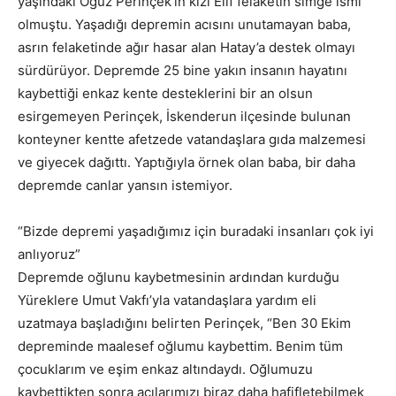
yaşındaki Oğuz Perinçek’in kızı Elif felaketin simge ismi
olmuştu. Yaşadığı depremin acısını unutamayan baba,
asrın felaketinde ağır hasar alan Hatay’a destek olmayı
sürdürüyor. Depremde 25 bine yakın insanın hayatını
kaybettiği enkaz kente desteklerini bir an olsun
esirgemeyen Perinçek, İskenderun ilçesinde bulunan
konteyner kentte afetzede vatandaşlara gıda malzemesi
ve giyecek dağıttı. Yaptığıyla örnek olan baba, bir daha
depremde canlar yansın istemiyor.
“Bizde depremi yaşadığımız için buradaki insanları çok iyi
anlıyoruz”
Depremde oğlunu kaybetmesinin ardından kurduğu
Yüreklere Umut Vakfı’yla vatandaşlara yardım eli
uzatmaya başladığını belirten Perinçek, “Ben 30 Ekim
depreminde maalesef oğlumu kaybettim. Benim tüm
çocuklarım ve eşim enkaz altındaydı. Oğlumuzu
kaybettikten sonra acılarımızı biraz daha hafifletebilmek