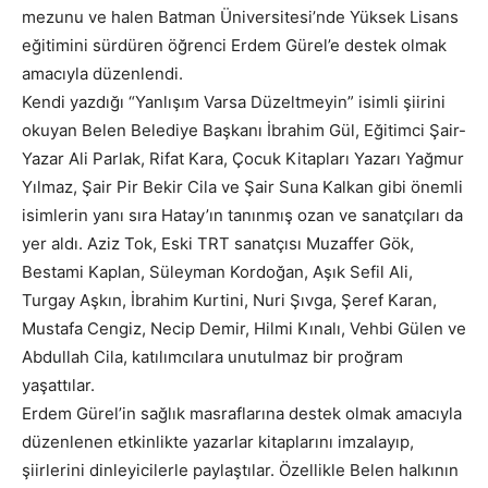
mezunu ve halen Batman Üniversitesi’nde Yüksek Lisans
eğitimini sürdüren öğrenci Erdem Gürel’e destek olmak
amacıyla düzenlendi.
Kendi yazdığı “Yanlışım Varsa Düzeltmeyin” isimli şiirini
okuyan Belen Belediye Başkanı İbrahim Gül, Eğitimci Şair-
Yazar Ali Parlak, Rifat Kara, Çocuk Kitapları Yazarı Yağmur
Yılmaz, Şair Pir Bekir Cila ve Şair Suna Kalkan gibi önemli
isimlerin yanı sıra Hatay’ın tanınmış ozan ve sanatçıları da
yer aldı. Aziz Tok, Eski TRT sanatçısı Muzaffer Gök,
Bestami Kaplan, Süleyman Kordoğan, Aşık Sefil Ali,
Turgay Aşkın, İbrahim Kurtini, Nuri Şıvga, Şeref Karan,
Mustafa Cengiz, Necip Demir, Hilmi Kınalı, Vehbi Gülen ve
Abdullah Cila, katılımcılara unutulmaz bir proğram
yaşattılar.
Erdem Gürel’in sağlık masraflarına destek olmak amacıyla
düzenlenen etkinlikte yazarlar kitaplarını imzalayıp,
şiirlerini dinleyicilerle paylaştılar. Özellikle Belen halkının