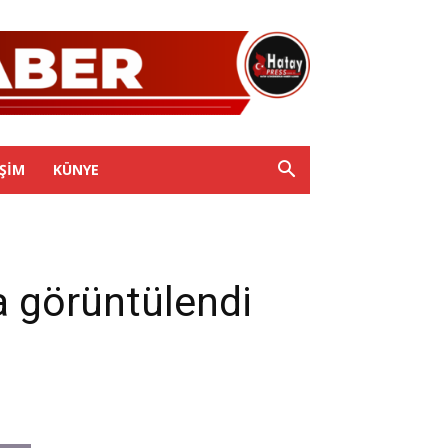
IŞIM
KÜNYE
a görüntülendi