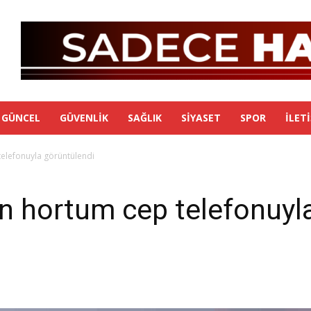
GÜNCEL
GÜVENLIK
SAĞLIK
SIYASET
SPOR
İLET
elefonuyla görüntülendi
n hortum cep telefonuyl