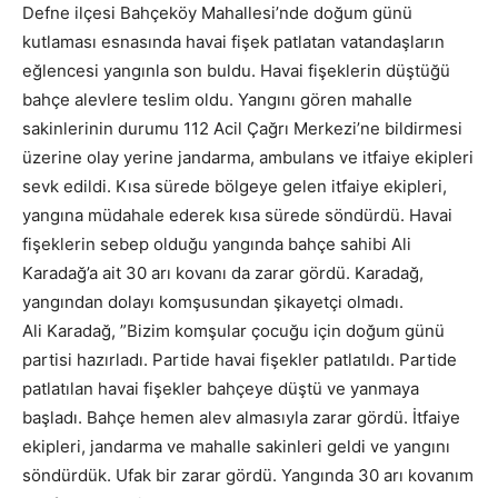
Defne ilçesi Bahçeköy Mahallesi’nde doğum günü
kutlaması esnasında havai fişek patlatan vatandaşların
eğlencesi yangınla son buldu. Havai fişeklerin düştüğü
bahçe alevlere teslim oldu. Yangını gören mahalle
sakinlerinin durumu 112 Acil Çağrı Merkezi’ne bildirmesi
üzerine olay yerine jandarma, ambulans ve itfaiye ekipleri
sevk edildi. Kısa sürede bölgeye gelen itfaiye ekipleri,
yangına müdahale ederek kısa sürede söndürdü. Havai
fişeklerin sebep olduğu yangında bahçe sahibi Ali
Karadağ’a ait 30 arı kovanı da zarar gördü. Karadağ,
yangından dolayı komşusundan şikayetçi olmadı.
Ali Karadağ, ”Bizim komşular çocuğu için doğum günü
partisi hazırladı. Partide havai fişekler patlatıldı. Partide
patlatılan havai fişekler bahçeye düştü ve yanmaya
başladı. Bahçe hemen alev almasıyla zarar gördü. İtfaiye
ekipleri, jandarma ve mahalle sakinleri geldi ve yangını
söndürdük. Ufak bir zarar gördü. Yangında 30 arı kovanım