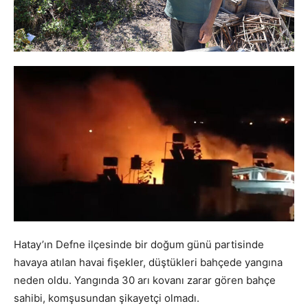
Hatay’ın Defne ilçesinde bir doğum günü partisinde
havaya atılan havai fişekler, düştükleri bahçede yangına
neden oldu. Yangında 30 arı kovanı zarar gören bahçe
sahibi, komşusundan şikayetçi olmadı.