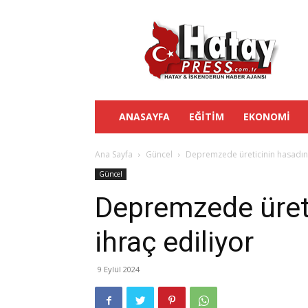
Hatay
Press
ANASAYFA
EĞITIM
EKONOMI
Ana Sayfa
Güncel
Depremzede üreticinin hasadın
Güncel
Depremzede üret
ihraç ediliyor
9 Eylül 2024