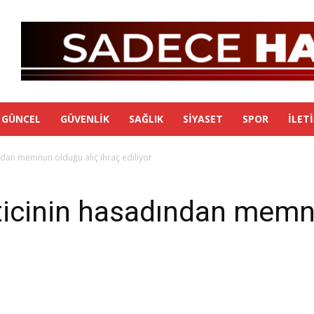
GÜNCEL
GÜVENLIK
SAĞLIK
SIYASET
SPOR
İLET
dan memnun olduğu alıç ihraç ediliyor
icinin hasadından memnu