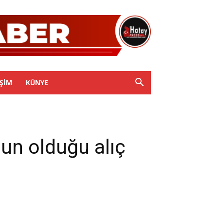
IŞIM
KÜNYE
n olduğu alıç