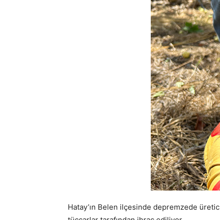
Hatay’ın Belen ilçesinde depremzede üretici
tüccarlar tarafından ihraç ediliyor.