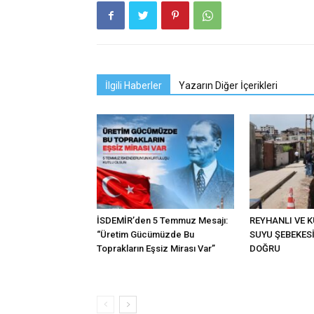
İlgili Haberler
Yazarın Diğer İçerikleri
İSDEMİR’den 5 Temmuz Mesajı:
REYHANLI VE 
“Üretim Gücümüzde Bu
SUYU ŞEBEKES
Toprakların Eşsiz Mirası Var”
DOĞRU