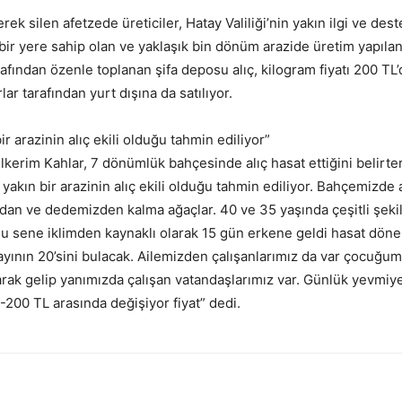
erek silen afetzede üreticiler, Hatay Valiliği’nin yakın ilgi ve 
 bir yere sahip olan ve yaklaşık bin dönüm arazide üretim yapılan
afından özenle toplanan şifa deposu alıç, kilogram fiyatı 200 TL’
rlar tarafından yurt dışına da satılıyor.
razinin alıç ekili olduğu tahmin ediliyor”
lkerim Kahlar, 7 dönümlük bahçesinde alıç hasat ettiğini belirt
 bir arazinin alıç ekili olduğu tahmin ediliyor. Bahçemizde aş
ızdan ve dedemizden kalma ağaçlar. 40 ve 35 yaşında çeşitli şeki
. Bu sene iklimden kaynaklı olarak 15 gün erkene geldi hasat dön
ayının 20’sini bulacak. Ailemizden çalışanlarımız da var çocuğu
larak gelip yanımızda çalışan vatandaşlarımız var. Günlük yevmiye
-200 TL arasında değişiyor fiyat” dedi.