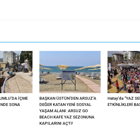
KUMLU’DA İÇME
BAŞKAN ÜSTÜN’DEN ARSUZ’A
Hatay’da “YAZ S
İNDE SONA
DEĞER KATAN YENİ SOSYAL
ETKİNLİKLERİ BA
YAŞAM ALANI: ARSUZ GO
BEACH KAFE YAZ SEZONUNA
KAPILARINI AÇTI!