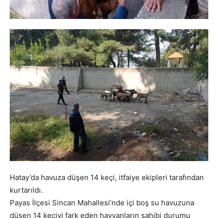
Hatay’da havuza düşen 14 keçi, itfaiye ekipleri tarafından
kurtarıldı.
Payas İlçesi Sincan Mahallesi’nde içi boş su havuzuna
düşen 14 keçiyi fark eden hayvanların sahibi durumu