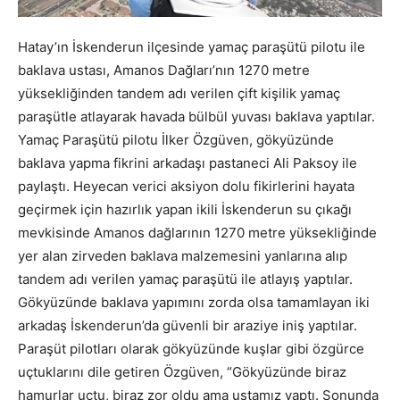
Hatay’ın İskenderun ilçesinde yamaç paraşütü pilotu ile
baklava ustası, Amanos Dağları’nın 1270 metre
yüksekliğinden tandem adı verilen çift kişilik yamaç
paraşütle atlayarak havada bülbül yuvası baklava yaptılar.
Yamaç Paraşütü pilotu İlker Özgüven, gökyüzünde
baklava yapma fikrini arkadaşı pastaneci Ali Paksoy ile
paylaştı. Heyecan verici aksiyon dolu fikirlerini hayata
geçirmek için hazırlık yapan ikili İskenderun su çıkağı
mevkisinde Amanos dağlarının 1270 metre yüksekliğinde
yer alan zirveden baklava malzemesini yanlarına alıp
tandem adı verilen yamaç paraşütü ile atlayış yaptılar.
Gökyüzünde baklava yapımını zorda olsa tamamlayan iki
arkadaş İskenderun’da güvenli bir araziye iniş yaptılar.
Paraşüt pilotları olarak gökyüzünde kuşlar gibi özgürce
uçtuklarını dile getiren Özgüven, “Gökyüzünde biraz
hamurlar uçtu, biraz zor oldu ama ustamız yaptı. Sonunda