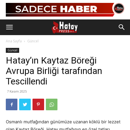
Ana Sayfa
Güncel
Güncel
Hatay’ın Kaytaz Böreği
Avrupa Birliği tarafından
Tescillendi
7 Kasım 2025
Osmanlı mutfağından günümüze uzanan köklü bir lezzet
olan Kaytaz Böreği, Hatay mutfağının en özel tatları