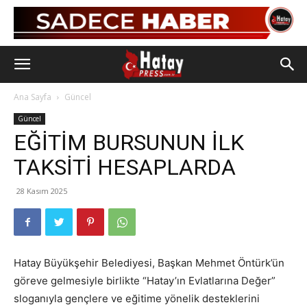
Ana Sayfa
Güncel
Güncel
EĞİTİM BURSUNUN İLK
TAKSİTİ HESAPLARDA
28 Kasım 2025
Hatay Büyükşehir Belediyesi, Başkan Mehmet Öntürk’ün
göreve gelmesiyle birlikte “Hatay’ın Evlatlarına Değer”
sloganıyla gençlere ve eğitime yönelik desteklerini