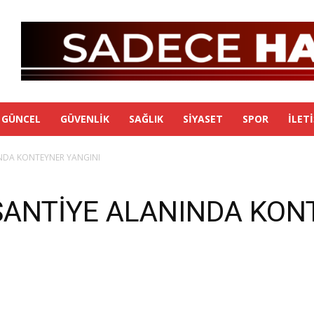
GÜNCEL
GÜVENLIK
SAĞLIK
SIYASET
SPOR
İLET
NDA KONTEYNER YANGINI
ANTİYE ALANINDA KON