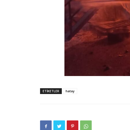
ETIKETLER
hatay