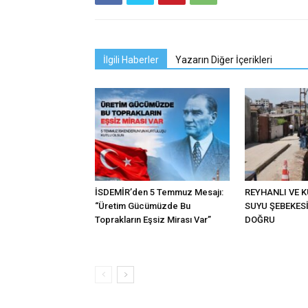
İlgili Haberler
Yazarın Diğer İçerikleri
İSDEMİR’den 5 Temmuz Mesajı:
REYHANLI VE 
“Üretim Gücümüzde Bu
SUYU ŞEBEKES
Toprakların Eşsiz Mirası Var”
DOĞRU