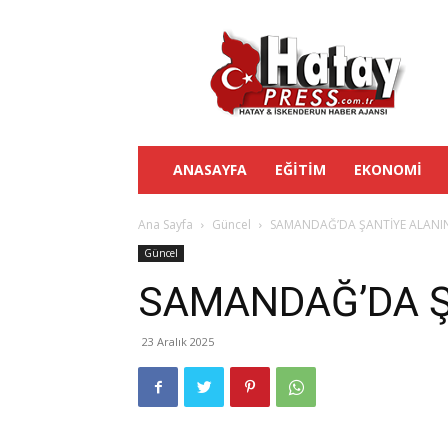
Hatay
Press
ANASAYFA
EĞITIM
EKONOMI
Ana Sayfa
Güncel
SAMANDAĞ’DA ŞANTİYE ALANI
Güncel
SAMANDAĞ’DA Ş
23 Aralık 2025