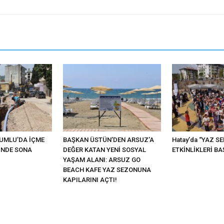
KUMLU’DA İÇME
BAŞKAN ÜSTÜN’DEN ARSUZ’A
Hatay’da “YAZ S
İNDE SONA
DEĞER KATAN YENİ SOSYAL
ETKİNLİKLERİ BA
YAŞAM ALANI: ARSUZ GO
BEACH KAFE YAZ SEZONUNA
KAPILARINI AÇTI!