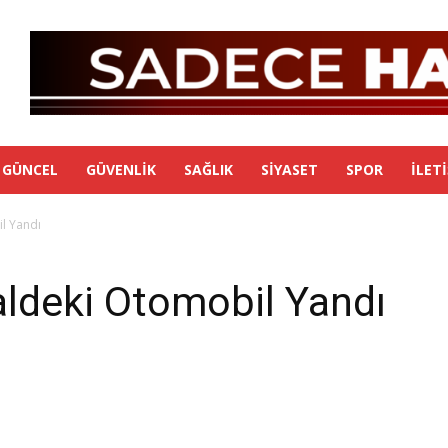
GÜNCEL
GÜVENLIK
SAĞLIK
SIYASET
SPOR
İLET
l Yandı
aldeki Otomobil Yandı