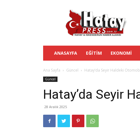
Hatay
Press
ANASAYFA
EĞITIM
EKONOMI
Ana Sayfa
Güncel
Hatay’da Seyir Haldeki Otomobi
Güncel
Hatay’da Seyir H
28 Aralık 2025