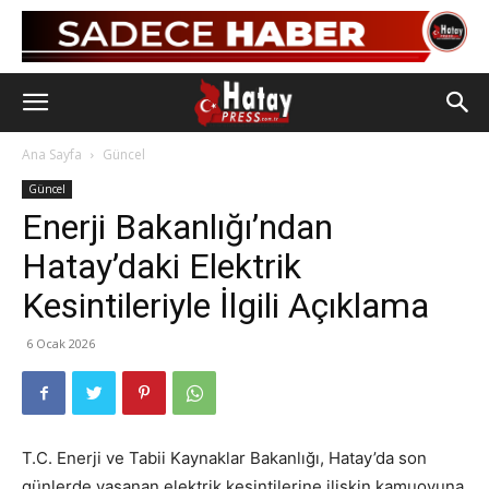
Ana Sayfa
Güncel
Güncel
Enerji Bakanlığı’ndan
Hatay’daki Elektrik
Kesintileriyle İlgili Açıklama
6 Ocak 2026
T.C. Enerji ve Tabii Kaynaklar Bakanlığı, Hatay’da son
günlerde yaşanan elektrik kesintilerine ilişkin kamuoyuna