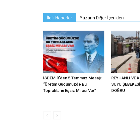
İlgili Haberler
Yazarın Diğer İçerikleri
İSDEMİR’den 5 Temmuz Mesajı:
REYHANLI VE 
“Üretim Gücümüzde Bu
SUYU ŞEBEKES
Toprakların Eşsiz Mirası Var”
DOĞRU