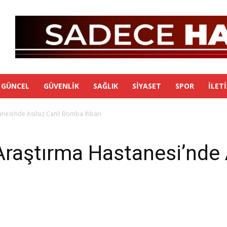
GÜNCEL
GÜVENLIK
SAĞLIK
SIYASET
SPOR
İLET
nesi’nde Asılsız Canlı Bomba İhbarı
Araştırma Hastanesi’nde A