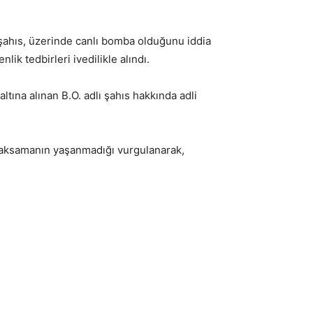
ı şahıs, üzerinde canlı bomba olduğunu iddia
ik tedbirleri ivedilikle alındı.
tına alınan B.O. adlı şahıs hakkında adli
r aksamanın yaşanmadığı vurgulanarak,