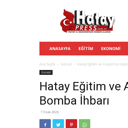
Hatay
Press
ANASAYFA
EĞITIM
EKONOMI
Ana Sayfa
Güncel
Hatay Eğitim ve Araştırma Hasta
Güncel
Hatay Eğitim ve 
Bomba İhbarı
7 Ocak 2026