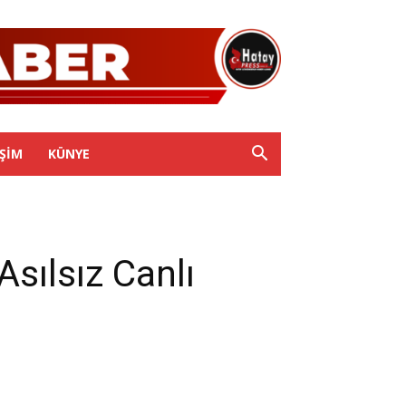
IŞIM
KÜNYE
sılsız Canlı