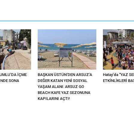
KUMLU’DA İÇME
BAŞKAN ÜSTÜN’DEN ARSUZ’A
Hatay’da “YAZ S
İNDE SONA
DEĞER KATAN YENİ SOSYAL
ETKİNLİKLERİ BA
YAŞAM ALANI: ARSUZ GO
BEACH KAFE YAZ SEZONUNA
KAPILARINI AÇTI!