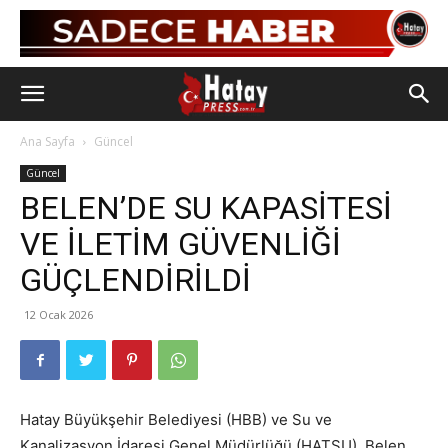
Ana Sayfa
Güncel
Güncel
BELEN’DE SU KAPASİTESİ
VE İLETİM GÜVENLİĞİ
GÜÇLENDİRİLDİ
12 Ocak 2026
Hatay Büyükşehir Belediyesi (HBB) ve Su ve
Kanalizasyon İdaresi Genel Müdürlüğü (HATSU), Belen