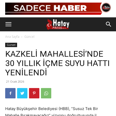
Ana Sayfa
Güncel
Güncel
KAZKELİ MAHALLESİ’NDE
30 YILLIK İÇME SUYU HATTI
YENİLENDİ
21 Ocak 2026
Hatay Büyükşehir Belediyesi (HBB), “Susuz Tek Bir
Mahalle Bırakmayacağız” vizyonu doğrultusunda il