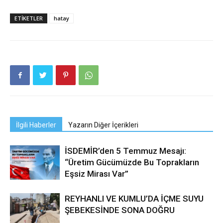
ETIKETLER
hatay
İlgili Haberler
Yazarın Diğer İçerikleri
İSDEMİR’den 5 Temmuz Mesajı:
“Üretim Gücümüzde Bu Toprakların
Eşsiz Mirası Var”
REYHANLI VE KUMLU’DA İÇME SUYU
ŞEBEKESİNDE SONA DOĞRU