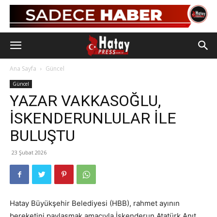
Ana Sayfa
Güncel
Güncel
YAZAR VAKKASOĞLU,
İSKENDERUNLULAR İLE
BULUŞTU
23 Şubat 2026
Hatay Büyükşehir Belediyesi (HBB), rahmet ayının
bereketini paylaşmak amacıyla İskenderun Atatürk Anıt