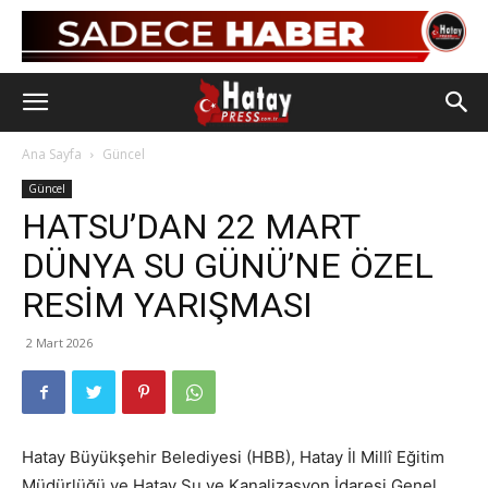
Ana Sayfa
Güncel
Güncel
HATSU’DAN 22 MART
DÜNYA SU GÜNÜ’NE ÖZEL
RESİM YARIŞMASI
2 Mart 2026
Hatay Büyükşehir Belediyesi (HBB), Hatay İl Millî Eğitim
Müdürlüğü ve Hatay Su ve Kanalizasyon İdaresi Genel