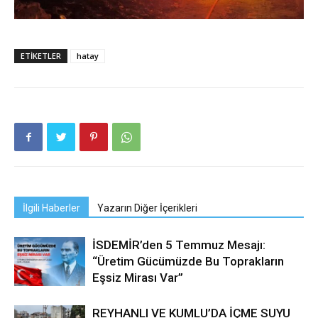
ETIKETLER
hatay
İlgili Haberler
Yazarın Diğer İçerikleri
İSDEMİR’den 5 Temmuz Mesajı:
“Üretim Gücümüzde Bu Toprakların
Eşsiz Mirası Var”
REYHANLI VE KUMLU’DA İÇME SUYU