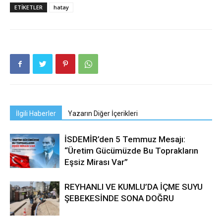
ETIKETLER
hatay
İlgili Haberler
Yazarın Diğer İçerikleri
İSDEMİR’den 5 Temmuz Mesajı:
“Üretim Gücümüzde Bu Toprakların
Eşsiz Mirası Var”
REYHANLI VE KUMLU’DA İÇME SUYU
ŞEBEKESİNDE SONA DOĞRU