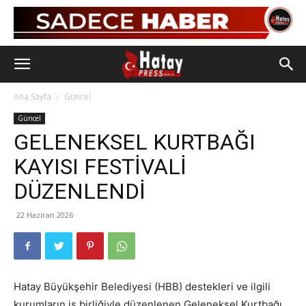
Ana Sayfa
Güncel
Güncel
GELENEKSEL KURTBAĞI
KAYISI FESTİVALİ
DÜZENLENDİ
22 Haziran 2026
Hatay Büyükşehir Belediyesi (HBB) destekleri ve ilgili
kurumların iş birliğiyle düzenlenen Geleneksel Kurtbağı